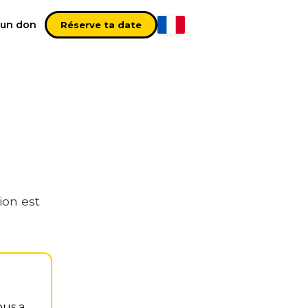
 un don
Se Connecter
Réserve ta date
ion est
ous a