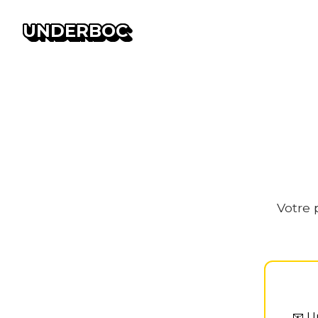
UNDERBOC
Votre 
📧
U