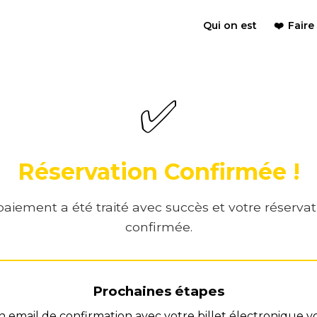
Qui on est
❤️
Faire
✅
Réservation Confirmée !
paiement a été traité avec succès et votre réservat
confirmée.
Prochaines étapes
n email de confirmation avec votre billet électronique v